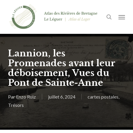
Passer
Panneau de gestion des cookies
au
recherch
Menu
contenu
principal
Lannion, les
Promenades avant leur
déboisement, Vues du
Pont de Sainte-Anne
Par
Enzo Ruiz
juillet 6, 2024
cartes postales
,
Trésors