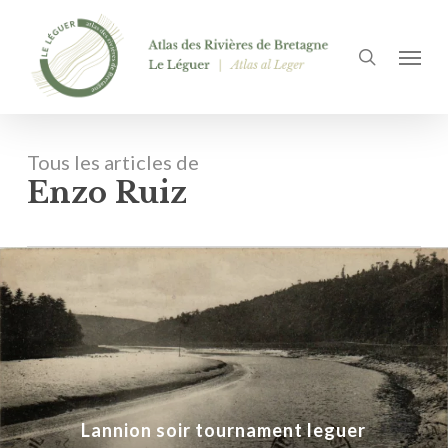
Passer
Panneau de gestion des cookies
au
recherch
Menu
contenu
principal
Tous les articles de
Enzo Ruiz
Lannion soir tournament leguer