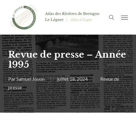
Passer
Panneau de gestion des cookies
au
recherch
Menu
contenu
principal
Revue de presse – Année
1995
Par
Samuel Jouon
juillet 18, 2024
Revue de
presse