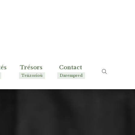
tés
Trésors
Contact
rechercher
Teñzorioù
Darempred