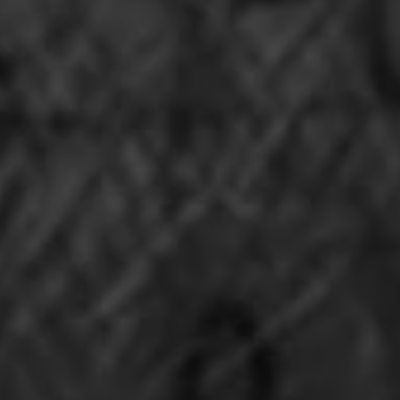
Par
Samuel Jouon
Actualité