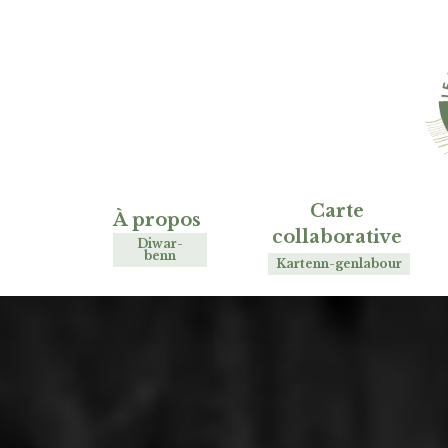
Passer
Panneau de gestion des cookies
au
contenu
principal
Carte
À propos
collaborative
Diwar-
benn
Kartenn-genlabour