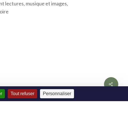
ant lectures, musique et images,
oire
Share
r
Tout refuser
Personnaliser