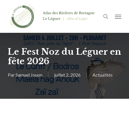
Passer
Panneau de gestion des cookies
au
recherch
Menu
contenu
principal
Le Fest Noz du Léguer en
fête 2026
Par
Samuel Jouon
juillet 2, 2026
Actualités