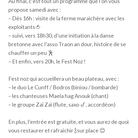
Au final, c’est tout un programme que l’on vous
propose samedi avec :
– Dès 16h : visite de la ferme maraichère avec les
exploitants🍅
– suivi, vers 18h30, d’une initiation à la danse
bretonne avec l’asso Traon an dour, histoire de se
chauffer un peu 🕺
– Et enfin, vers 20h, le Fest Noz !
Fest noz qui accueillera un beau plateau, avec :
– le duo Le Cunff / Bodros (biniou / bombarde)
– les chanteuses Maela hag Anouk (chant)
– le groupe Zaï Zaï (flute, saxo 🎷, accordéon)
En plus, l’entrée est gratuite, et vous aurez de quoi
vous restaurer et rafraichir 🍾sur place 😊