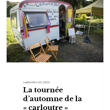
La
tournée
d’automne
de
la
« carloutre »
septembre 20, 2023
La tournée
d’automne de la
« carloutre »