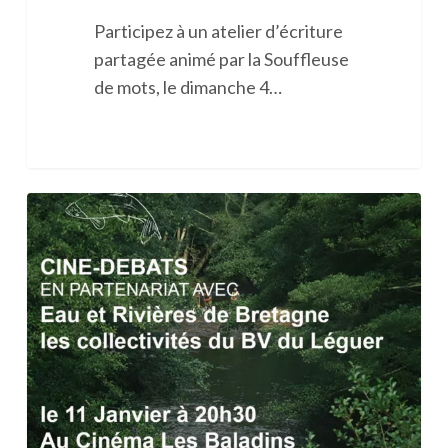
Participez à un atelier d’écriture
partagée animé par la Souffleuse
de mots, le dimanche 4…
Ciné
débat
/
projection
du
film
« La
Rivière »