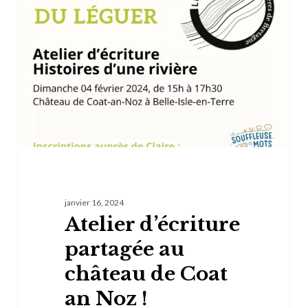
partagée
au
château
de
Coat
an
Noz
!
janvier 16, 2024
Atelier d’écriture
partagée au
château de Coat
an Noz !