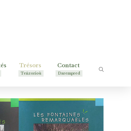
tés
Trésors
Contact
rechercher
Teñzorioù
Darempred