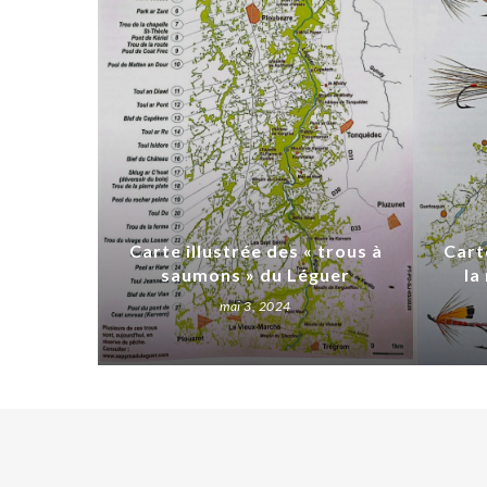
Carte illustrée des « trous à
Cart
saumons » du Léguer
la
mai 3, 2024