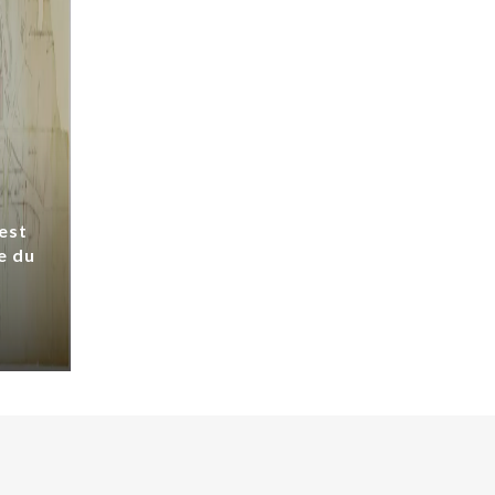
est
e du