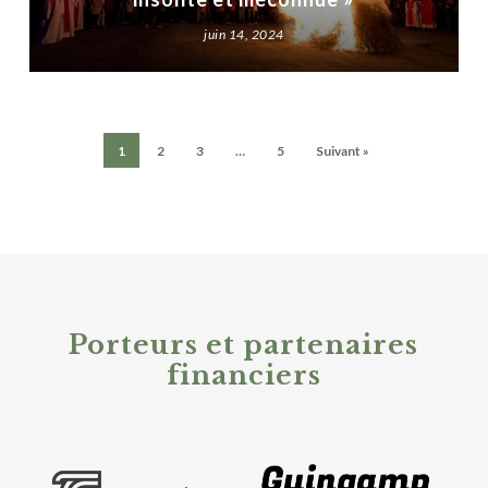
juin 14, 2024
1
2
3
…
5
Suivant »
Porteurs et partenaires
financiers