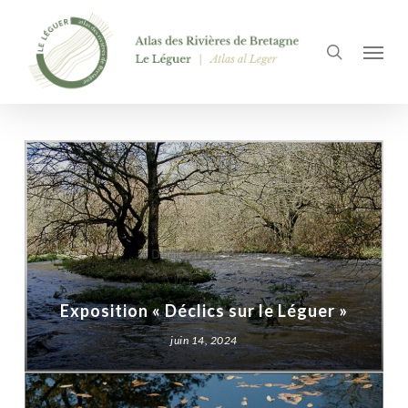
Passer
Panneau de gestion des cookies
au
recherch
Menu
contenu
principal
Exposition « Déclics sur le Léguer »
juin 14, 2024